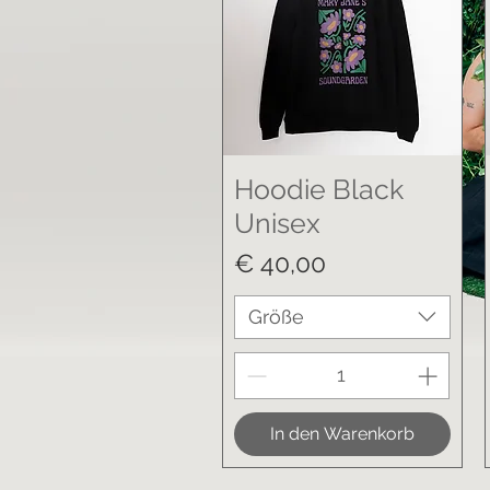
Hoodie Black
Unisex
Preis
€ 40,00
Größe
In den Warenkorb