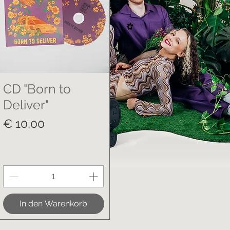
CD "Born to
Deliver"
Preis
€ 10,00
In den Warenkorb